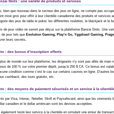
zai Slots : une variété de produits et services
s, bien que nouveau dans le secteur des jeux en ligne, ne compte pas occuper 
 ont misé gros pour offrir à leur clientèle canadienne des produits et services 
gorie des jeux de table le poker, les différentes roulettes, le blackjack et le 
s de jeux vidéo ne seront pas déçus sur la plateforme Banzai Slots. Une vari
 de jeux tels que
Evolution Gaming, Play’n Go, Yggdrasil Gaming, Prag
vrer leurs secrets
.
ts : des bonus d’inscription offerts
 plus de monde sur leur plateforme, les dirigeants n’y sont pas allés de main 
bonus de 100 % sur votre premier dépôt, jusqu’à 250 $ CA. Ce bonus est valabl
cune condition comme c’est le cas sur certains casinos en ligne. D’autres bo
nus cashback, des tours gratuits, etc.
ts : des moyens de paiement sécurisés et un service à la clientèl
s par Visa, Interac, Neteller, Skrill et Paysafecard, ainsi que les virements 
llar canadien et le dollar américain sont les devises acceptées.
également testé leur service à la clientèle en simulant une erreur de transact