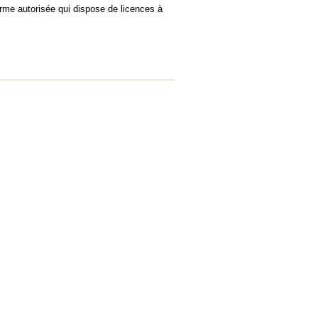
orme autorisée qui dispose de licences à