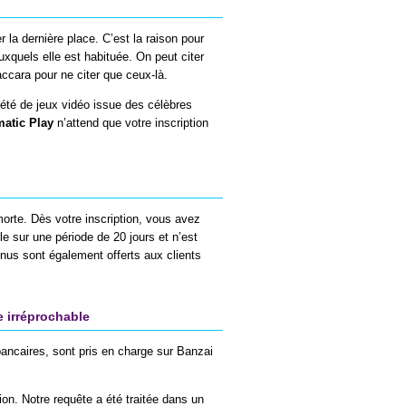
la dernière place. C’est la raison pour
auxquels elle est habituée. On peut citer
baccara pour ne citer que ceux-là.
été de jeux vidéo issue des célèbres
matic Play
n’attend que votre inscription
morte. Dès votre inscription, vous avez
e sur une période de 20 jours et n’est
nus sont également offerts aux clients
e irréprochable
bancaires, sont pris en charge sur Banzai
ion. Notre requête a été traitée dans un