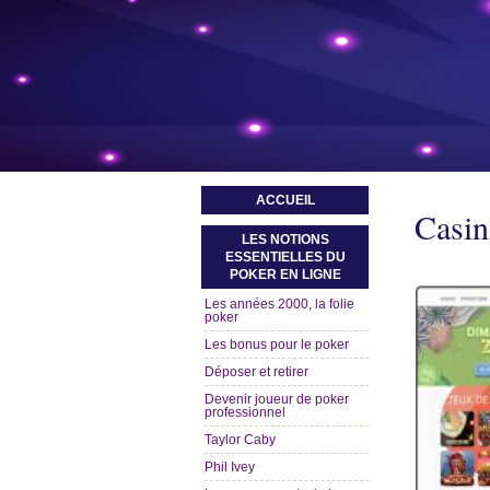
ACCUEIL
Casin
LES NOTIONS
ESSENTIELLES DU
POKER EN LIGNE
Les années 2000, la folie
poker
Les bonus pour le poker
Déposer et retirer
Devenir joueur de poker
professionnel
Taylor Caby
Phil Ivey